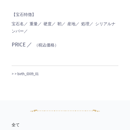
【宝石特徴】
宝石名／ 重量／ 硬度／ 靭／ 産地／ 処理／ シリアルナ
ンバー／
PRICE ／
（税込価格）
>
> birth_0309_01
全て