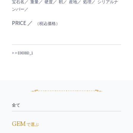
宝石名／ 重量／ 硬度／ 靭／ 産地／ 処理／ シリアルナ
ンバー／
PRICE ／
（税込価格）
>
> E003BD_1
全て
GEM
で選ぶ