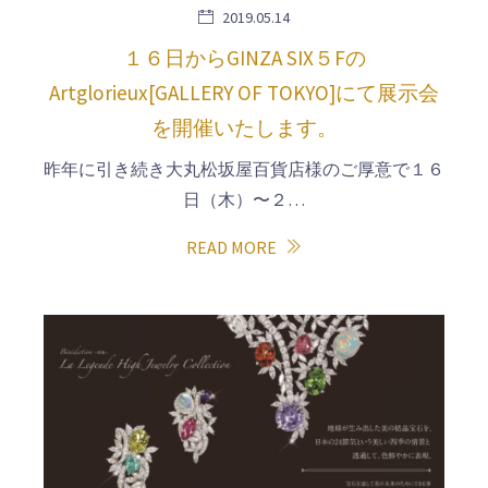
2019.05.14
１６日からGINZA SIX５Fの
Artglorieux[GALLERY OF TOKYO]にて展示会
を開催いたします。
昨年に引き続き大丸松坂屋百貨店様のご厚意で１６
日（木）〜２…
READ MORE