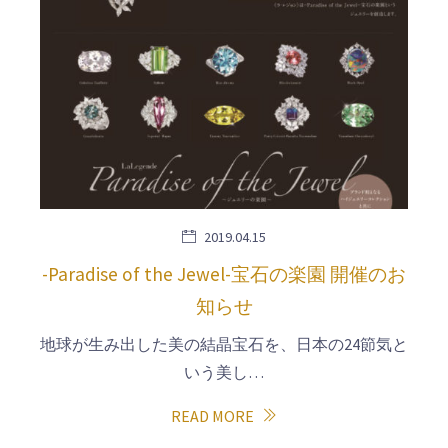
2019.04.15
-Paradise of the Jewel-宝石の楽園 開催のお
知らせ
地球が生み出した美の結晶宝石を、日本の24節気と
いう美し…
READ MORE