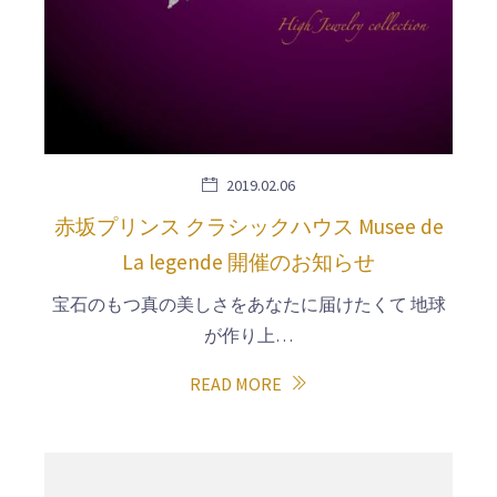
2019.02.06
赤坂プリンス クラシックハウス Musee de
La legende 開催のお知らせ
宝石のもつ真の美しさをあなたに届けたくて 地球
が作り上…
READ MORE