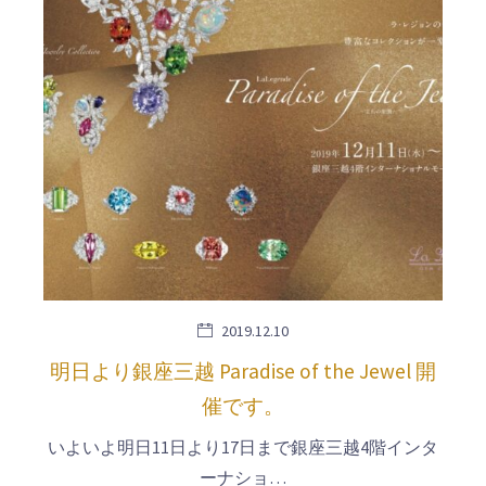
2019.12.10
明日より銀座三越 Paradise of the Jewel 開
催です。
いよいよ明日11日より17日まで銀座三越4階インタ
ーナショ…