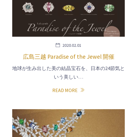
2020.02.01
広島三越 Paradise of the Jewel 開催
地球が生み出した美の結晶宝石を、日本の24節気と
いう美しい…
READ MORE