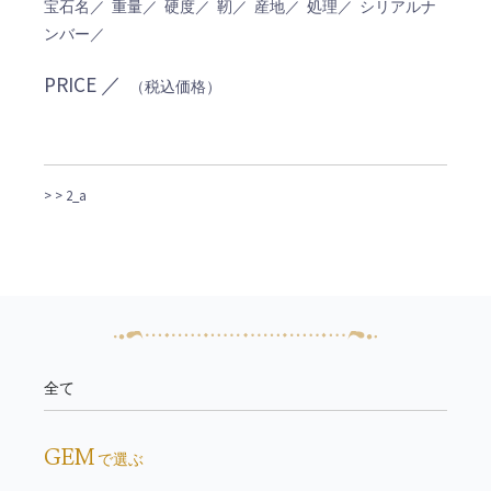
宝石名／ 重量／ 硬度／ 靭／ 産地／ 処理／ シリアルナ
ンバー／
PRICE ／
（税込価格）
>
> 2_a
全て
GEM
で選ぶ