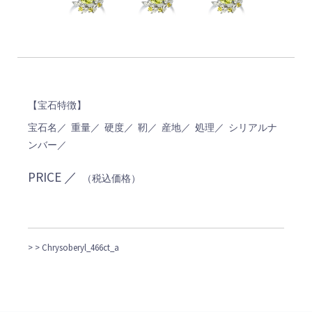
【宝石特徴】
宝石名／ 重量／ 硬度／ 靭／ 産地／ 処理／ シリアルナ
ンバー／
PRICE ／
（税込価格）
>
> Chrysoberyl_466ct_a