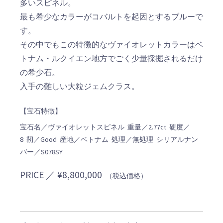
多いスピネル。
最も希少なカラーがコバルトを起因とするブルーで
す。
その中でもこの特徴的なヴァイオレットカラーはベ
トナム・ルクイエン地方でごく少量採掘されるだけ
の希少石。
入手の難しい大粒ジェムクラス。
【宝石特徴】
宝石名／ヴァイオレットスピネル 重量／2.77ct 硬度／
8 靭／Good 産地／ベトナム 処理／無処理 シリアルナン
バー／S078SY
PRICE ／ ¥8,800,000
（税込価格）