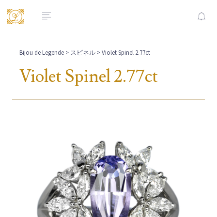
Bijou de Legende
>
スピネル
> Violet Spinel 2.77ct
Violet Spinel 2.77ct