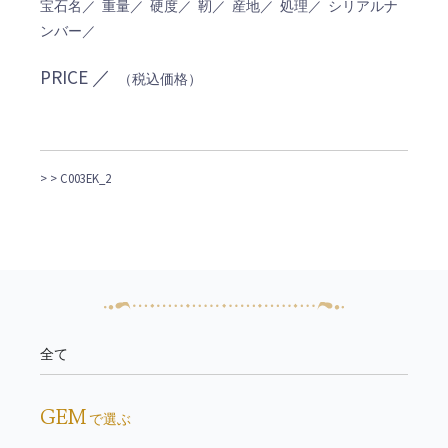
宝石名／ 重量／ 硬度／ 靭／ 産地／ 処理／ シリアルナ
ンバー／
PRICE ／
（税込価格）
>
> C003EK_2
全て
GEM
で選ぶ