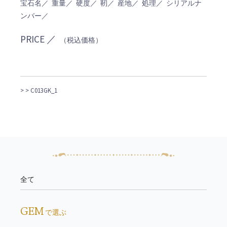
宝石名／ 重量／ 硬度／ 靭／ 産地／ 処理／ シリアルナ
ンバー／
PRICE ／
（税込価格）
>
> C013GK_1
全て
GEM
で選ぶ