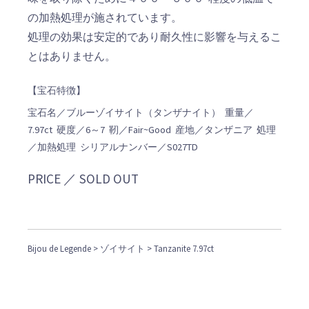
の加熱処理が施されています。
処理の効果は安定的であり耐久性に影響を与えるこ
とはありません。
【宝石特徴】
宝石名／ブルーゾイサイト（タンザナイト） 重量／
7.97ct 硬度／6～7 靭／Fair~Good 産地／タンザニア 処理
／加熱処理 シリアルナンバー／S027TD
PRICE ／ SOLD OUT
Bijou de Legende
>
ゾイサイト
> Tanzanite 7.97ct