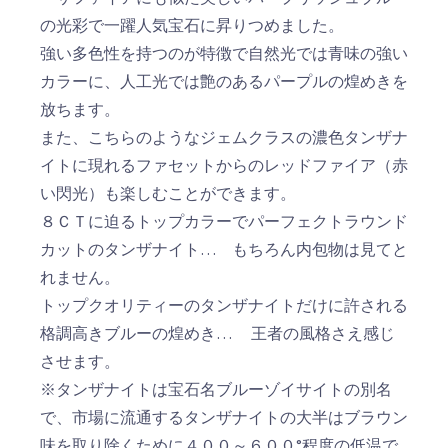
の光彩で一躍人気宝石に昇りつめました。
強い多色性を持つのが特徴で自然光では青味の強い
カラーに、人工光では艶のあるパープルの煌めきを
放ちます。
また、こちらのようなジェムクラスの濃色タンザナ
イトに現れるファセットからのレッドファイア（赤
い閃光）も楽しむことができます。
８ＣＴに迫るトップカラーでパーフェクトラウンド
カットのタンザナイト… もちろん内包物は見てと
れません。
トップクオリティーのタンザナイトだけに許される
格調高きブルーの煌めき… 王者の風格さえ感じ
させます。
※タンザナイトは宝石名ブルーゾイサイトの別名
で、市場に流通するタンザナイトの大半はブラウン
味を取り除くために４００～６００°程度の低温で