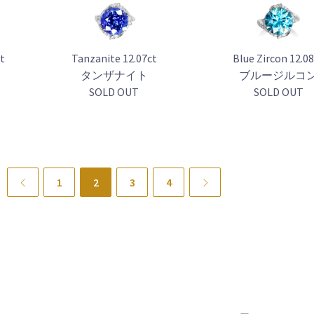
ct
Tanzanite 12.07ct
Blue Zircon 12.0
タンザナイト
ブルージルコ
SOLD OUT
SOLD OUT
Previous
1
2
3
4
Next