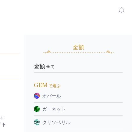
金額
金額
全て
GEM
で選ぶ
オパール
ガーネット
ct
クリソベリル
イト