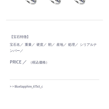
【宝石特徴】
宝石名／ 重量／ 硬度／ 靭／ 産地／ 処理／ シリアルナ
ンバー／
PRICE ／
（税込価格）
>
> BlueSapphire_675ct_c