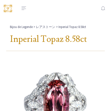
Bijou de Legende
>
レアストーン
> Inperial Topaz 8.58ct
Inperial Topaz 8.58ct