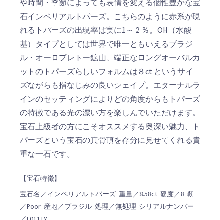
や時間・季節によっても表情を変える個性豊かな宝
石インペリアルトパーズ。こちらのように赤系が現
れるトパーズの出現率は実に1～２％。OH（水酸
基）タイプとしては世界で唯一ともいえるブラジ
ル・オーロプレトー鉱山、端正なロングオーバルカ
ットのトパーズらしいフォルムは８ct というサイ
ズながらも指なじみの良いシェイプ。エターナルラ
インのセッティングによりどの角度からもトパーズ
の特徴である光の漂い方を楽しんでいただけます。
宝石上級者の方にこそオススメする奥深い魅力、ト
パーズという宝石の真骨頂を存分に見せてくれる貴
重な一石です。
【宝石特徴】
宝石名／インペリアルトパーズ 重量／8.58ct 硬度／8 靭
／Poor 産地／ブラジル 処理／無処理 シリアルナンバー
／E011TY