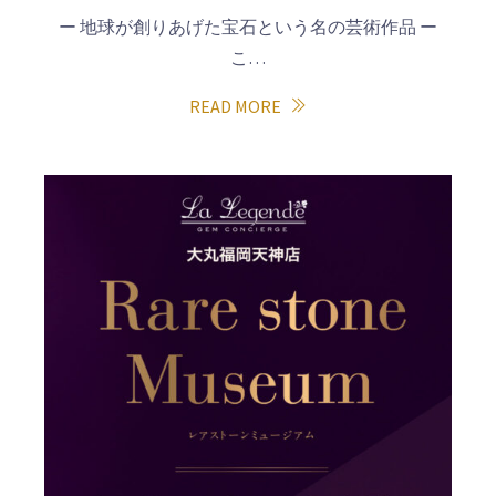
ー 地球が創りあげた宝石という名の芸術作品 ー
こ…
READ MORE