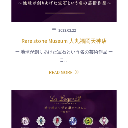
2023.02.22
Rare stone Museum 大丸福岡天神店
ー 地球が創りあげた宝石という名の芸術作品 ー
こ…
READ MORE