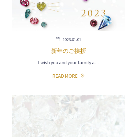
2023.01.01
新年のご挨拶
I wish you and your family a…
READ MORE