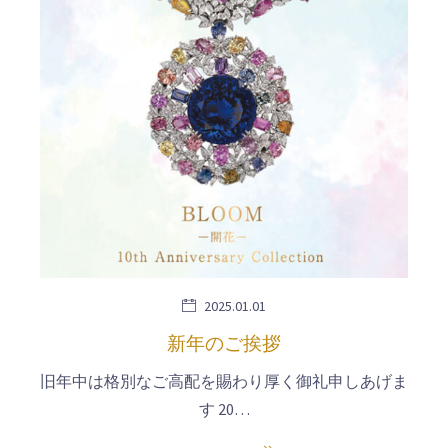
2025.01.01
新年のご挨拶
旧年中は格別なご高配を賜わり厚く御礼申しあげま
す 20…