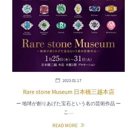
2023.01.17
Rare stone Museum 日本橋三越本店
ー 地球が創りあげた宝石という名の芸術作品 ー
こ…
READ MORE