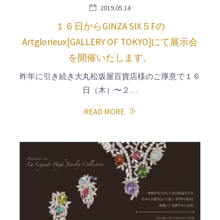
2019.05.14
１６日からGINZA SIX５Fの
Artglorieux[GALLERY OF TOKYO]にて展示会
を開催いたします。
昨年に引き続き大丸松坂屋百貨店様のご厚意で１６
日（木）〜２…
READ MORE