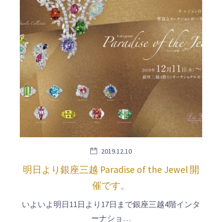
2019.12.10
明日より銀座三越 Paradise of the Jewel 開
催です。
いよいよ明日11日より17日まで銀座三越4階インタ
ーナショ…