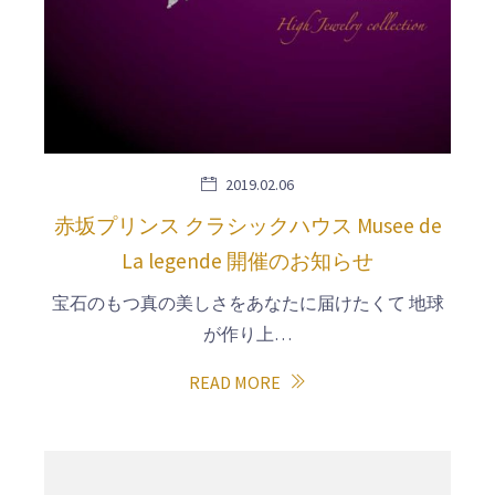
2019.02.06
赤坂プリンス クラシックハウス Musee de
La legende 開催のお知らせ
宝石のもつ真の美しさをあなたに届けたくて 地球
が作り上…
READ MORE