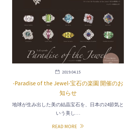
2019.04.15
-Paradise of the Jewel-宝石の楽園 開催のお
知らせ
地球が生み出した美の結晶宝石を、日本の24節気と
いう美し…
READ MORE