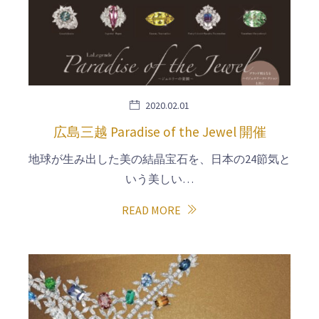
2020.02.01
広島三越 Paradise of the Jewel 開催
地球が生み出した美の結晶宝石を、日本の24節気と
いう美しい…
READ MORE