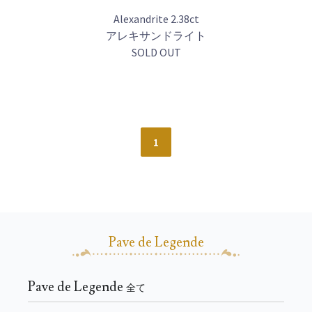
Alexandrite 2.38ct
アレキサンドライト
SOLD OUT
1
Pave de Legende
Pave de Legende
全て