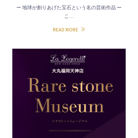
ー 地球が創りあげた宝石という名の芸術作品 ー
こ…
READ MORE