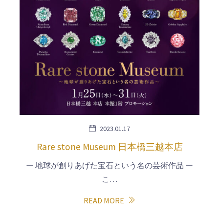
2023.01.17
Rare stone Museum 日本橋三越本店
ー 地球が創りあげた宝石という名の芸術作品 ー
こ…
READ MORE