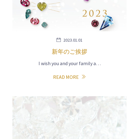
2023.01.01
新年のご挨拶
I wish you and your family a…
READ MORE