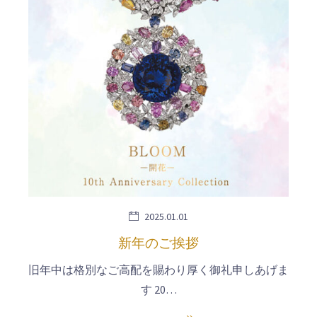
2025.01.01
新年のご挨拶
旧年中は格別なご高配を賜わり厚く御礼申しあげま
す 20…