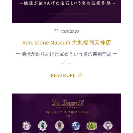
2023.02.22
Rare stone Museum 大丸福岡天神店
ー 地球が創りあげた宝石という名の芸術作品 ー
こ…
READ MORE