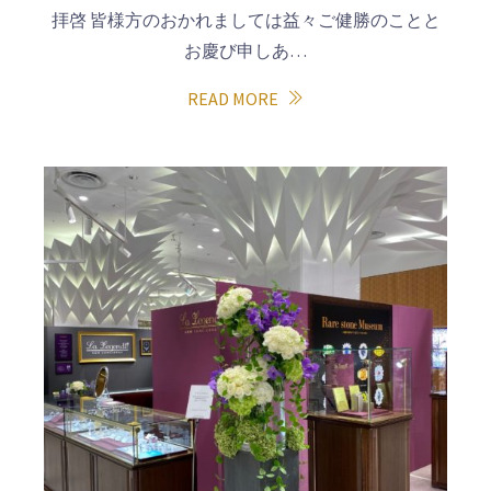
拝啓 皆様方のおかれましては益々ご健勝のことと
お慶び申しあ…
READ MORE